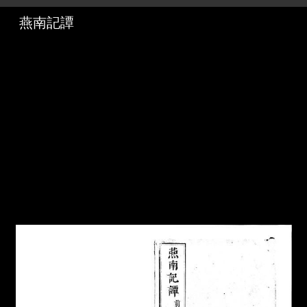
メ
イ
ン
コ
ン
テ
ン
ツ
に
移
動