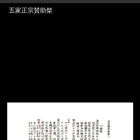
メ
イ
ン
コ
ン
テ
ン
ツ
に
移
動